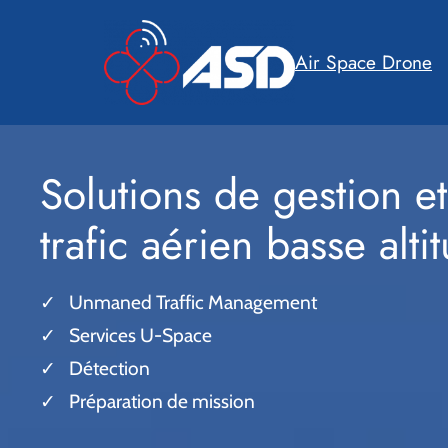
Aller
au
Air Space Drone
contenu
Solutions de gestion et
trafic aérien basse alti
Unmaned Traffic Management
Services U-Space
Détection
Préparation de mission